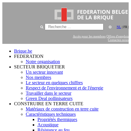
NL
|
FR
|
Accès pour les membres
Offres d'emplois
Contactez-nous
Brique.be
FEDERATION
Notre organisation
SECTEUR BRIQUETIER
Un secteur innovant
Nos membres
Le secteur en quelques chiffres
Respect de l'environnement et de l'énergie
Travailler dans le secteur
Green Deal pollinisateurs
CONSTRUIRE EN TERRE CUITE
Matériaux de construction en terre cuite
Caractéristiques techniques
Propriétés thermiques
Acoustique
Résistance au feu