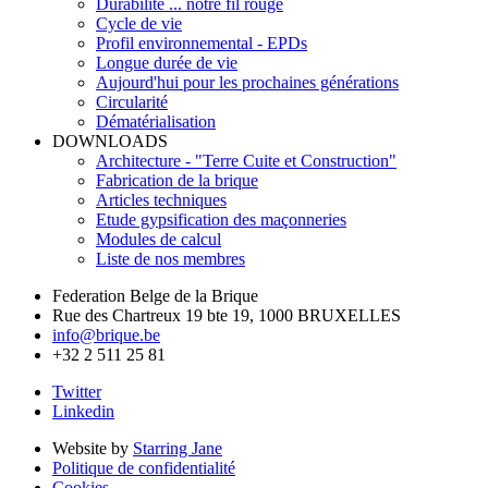
Durabilité ... notre fil rouge
Cycle de vie
Profil environnemental - EPDs
Longue durée de vie
Aujourd'hui pour les prochaines générations
Circularité
Dématérialisation
DOWNLOADS
Architecture - "Terre Cuite et Construction"
Fabrication de la brique
Articles techniques
Etude gypsification des maçonneries
Modules de calcul
Liste de nos membres
Federation Belge de la Brique
Rue des Chartreux 19 bte 19, 1000 BRUXELLES
info@brique.be
+32 2 511 25 81
Twitter
Linkedin
Website by
Starring Jane
Politique de confidentialité
Cookies