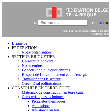
NL
|
FR
|
Accès pour les membres
Offres d'emplois
Contactez-nous
Brique.be
FEDERATION
Notre organisation
SECTEUR BRIQUETIER
Un secteur innovant
Nos membres
Le secteur en quelques chiffres
Respect de l'environnement et de l'énergie
Travailler dans le secteur
Green Deal pollinisateurs
CONSTRUIRE EN TERRE CUITE
Matériaux de construction en terre cuite
Caractéristiques techniques
Propriétés thermiques
Acoustique
Résistance au feu