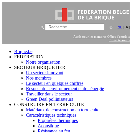
NL
|
FR
|
Accès pour les membres
Offres d'emplois
Contactez-nous
Brique.be
FEDERATION
Notre organisation
SECTEUR BRIQUETIER
Un secteur innovant
Nos membres
Le secteur en quelques chiffres
Respect de l'environnement et de l'énergie
Travailler dans le secteur
Green Deal pollinisateurs
CONSTRUIRE EN TERRE CUITE
Matériaux de construction en terre cuite
Caractéristiques techniques
Propriétés thermiques
Acoustique
Résistance au feu