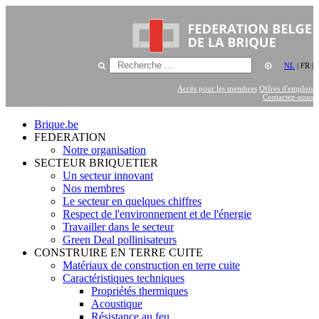
NL
|
FR
|
Accès pour les membres
Offres d'emplois
Contactez-nous
Brique.be
FEDERATION
Notre organisation
SECTEUR BRIQUETIER
Un secteur innovant
Nos membres
Le secteur en quelques chiffres
Respect de l'environnement et de l'énergie
Travailler dans le secteur
Green Deal pollinisateurs
CONSTRUIRE EN TERRE CUITE
Matériaux de construction en terre cuite
Caractéristiques techniques
Propriétés thermiques
Acoustique
Résistance au feu