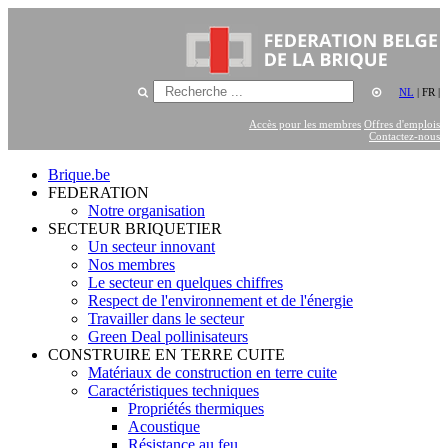
NL
|
FR
|
Accès pour les membres
Offres d'emplois
Contactez-nous
Brique.be
FEDERATION
Notre organisation
SECTEUR BRIQUETIER
Un secteur innovant
Nos membres
Le secteur en quelques chiffres
Respect de l'environnement et de l'énergie
Travailler dans le secteur
Green Deal pollinisateurs
CONSTRUIRE EN TERRE CUITE
Matériaux de construction en terre cuite
Caractéristiques techniques
Propriétés thermiques
Acoustique
Résistance au feu