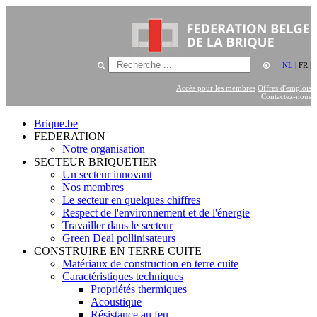
NL
|
FR
|
Accès pour les membres
Offres d'emplois
Contactez-nous
Brique.be
FEDERATION
Notre organisation
SECTEUR BRIQUETIER
Un secteur innovant
Nos membres
Le secteur en quelques chiffres
Respect de l'environnement et de l'énergie
Travailler dans le secteur
Green Deal pollinisateurs
CONSTRUIRE EN TERRE CUITE
Matériaux de construction en terre cuite
Caractéristiques techniques
Propriétés thermiques
Acoustique
Résistance au feu