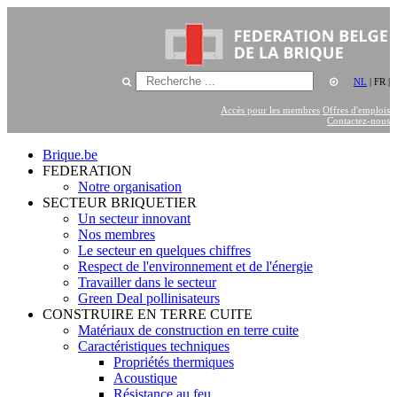
NL
|
FR
|
Accès pour les membres
Offres d'emplois
Contactez-nous
Brique.be
FEDERATION
Notre organisation
SECTEUR BRIQUETIER
Un secteur innovant
Nos membres
Le secteur en quelques chiffres
Respect de l'environnement et de l'énergie
Travailler dans le secteur
Green Deal pollinisateurs
CONSTRUIRE EN TERRE CUITE
Matériaux de construction en terre cuite
Caractéristiques techniques
Propriétés thermiques
Acoustique
Résistance au feu